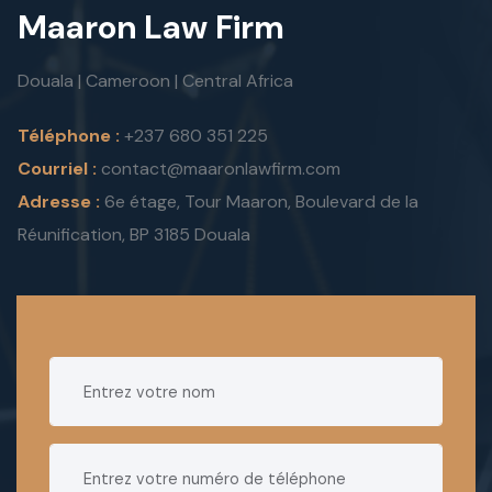
Maaron Law Firm
Douala | Cameroon | Central Africa
Téléphone :
+237 680 351 225
Courriel :
contact@maaronlawfirm.com
Adresse :
6e étage, Tour Maaron, Boulevard de la
Réunification, BP 3185 Douala